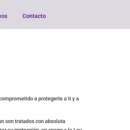
eos
Contacto
comprometido a protegerte a ti y a
an son tratados con absoluta
ar su protección, en apego a la Ley